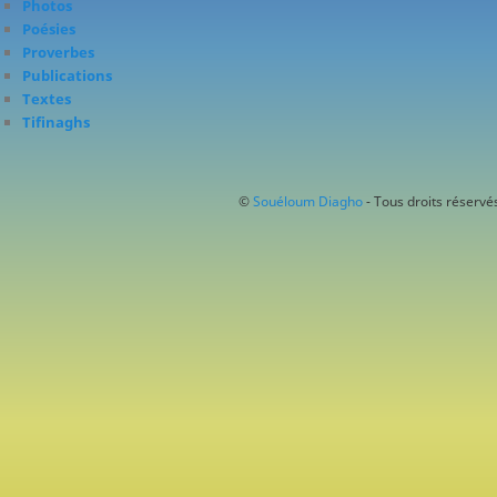
Photos
Poésies
Proverbes
Publications
Textes
Tifinaghs
©
Souéloum Diagho
- Tous droits réservés