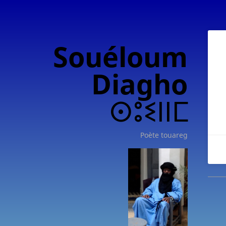
Souéloum
Diagho
ⵙⵓⵉⵏⵏⵎ
Poète touareg