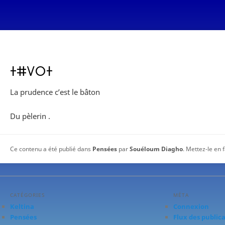
ⵜⵌⴸⵔⵜ
La prudence c’est le bâton
Du pèlerin .
Ce contenu a été publié dans
Pensées
par
Souéloum Diagho
. Mettez-le en 
CATÉGORIES
MÉTA
Keltina
Connexion
Pensées
Flux des public