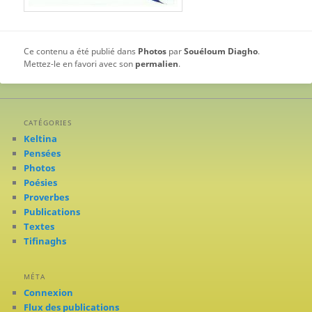
Ce contenu a été publié dans
Photos
par
Souéloum Diagho
.
Mettez-le en favori avec son
permalien
.
CATÉGORIES
Keltina
Pensées
Photos
Poésies
Proverbes
Publications
Textes
Tifinaghs
MÉTA
Connexion
Flux des publications