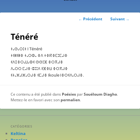
contenu
principal
Navigation
←
Précédent
Suivant
→
des
articles
Ténéré
ⵜⴰⵙⴰⵔⵓⵜ ⵏ Ténéré
ⵜⵉⵍⵉⵍⴻ ⵜⴰⵔⵀⴰ ⴻⴷ ⵜⴻⴽⴻⵎⵓⵎⴰⵏⴻ
ⵉⴷⵊⴻⵔⴰⵡⴰⵀⵉ ⵙⵙⵓⴼ ⴻⵔⴳⴰⵏⴻ
ⴷⴰⵔⵔ ⵎⴰⵏⴻ ⵛⵓⵓⴷ ⵉⴼⴻⵡ ⴻⵔⴳⴰⵏⴻ
ⵉⵜⴰⵣⴰⵏⵣⴰⵔⴰⵏⴻ ⵉⵎⴰⵏⴻ ⵏkoule ⵏⴻⵔⵉⴷⴰⵔⴰⵏⴻ.
Ce contenu a été publié dans
Poésies
par
Souéloum Diagho
.
Mettez-le en favori avec son
permalien
.
CATÉGORIES
Keltina