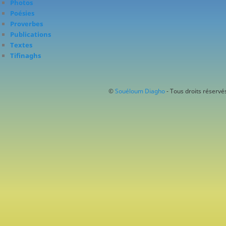
Photos
Poésies
Proverbes
Publications
Textes
Tifinaghs
©
Souéloum Diagho
- Tous droits réservés