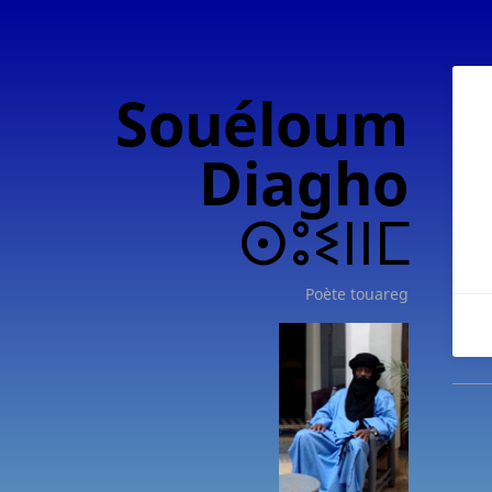
Souéloum
Diagho
ⵙⵓⵉⵏⵏⵎ
Poète touareg