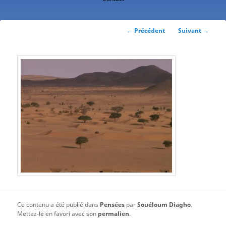
contenu
principal
Navigation
←
Précédent
Suivant
→
des
articles
Ce contenu a été publié dans
Pensées
par
Souéloum Diagho
.
Mettez-le en favori avec son
permalien
.