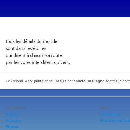
tous les détails du monde
sont dans les étoiles
qui disent à chacun sa route
par les voies interditent du vent.
Ce contenu a été publié dans
Poésies
par
Souéloum Diagho
. Mettez-le en 
CATÉGORIES
MÉTA
Keltina
Connexion
Pensées
Flux des public
Photos