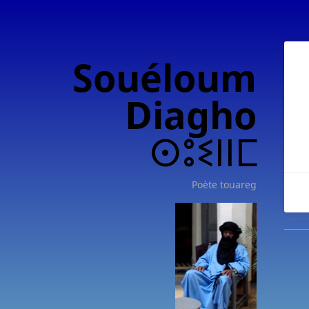
Souéloum
Diagho
ⵙⵓⵉⵏⵏⵎ
Poète touareg