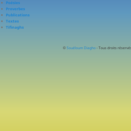
Poésies
Proverbes
Publications
Textes
Tifinaghs
©
Souéloum Diagho
- Tous droits réservés