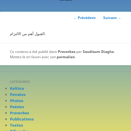
contenu
principal
Navigation
←
Précédent
Suivant
→
des
articles
القبول أهم من الالتزام.
Ce contenu a été publié dans
Proverbes
par
Souéloum Diagho
.
Mettez-le en favori avec son
permalien
.
CATÉGORIES
Keltina
Pensées
Photos
Poésies
Proverbes
Publications
Textes