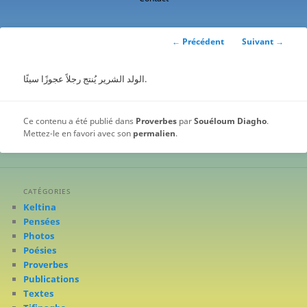
contenu
principal
Navigation
←
Précédent
Suivant
→
des
articles
الولد الشرير يُنتج رجلاً عجوزًا سيئًا.
Ce contenu a été publié dans
Proverbes
par
Souéloum Diagho
.
Mettez-le en favori avec son
permalien
.
CATÉGORIES
Keltina
Pensées
Photos
Poésies
Proverbes
Publications
Textes