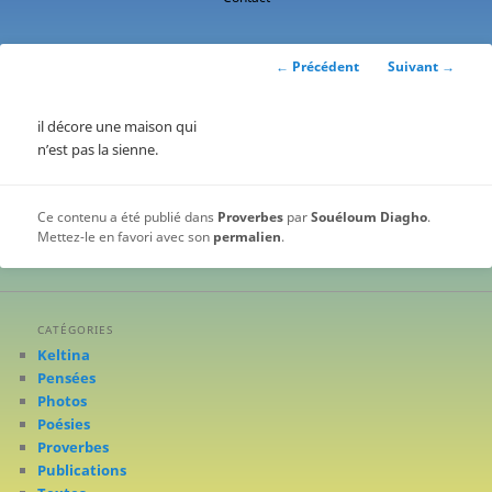
contenu
principal
Navigation
←
Précédent
Suivant
→
des
articles
il décore une maison qui
n’est pas la sienne.
Ce contenu a été publié dans
Proverbes
par
Souéloum Diagho
.
Mettez-le en favori avec son
permalien
.
CATÉGORIES
Keltina
Pensées
Photos
Poésies
Proverbes
Publications