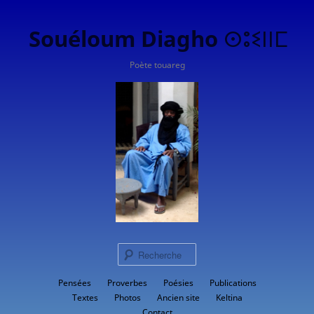
Souéloum Diagho ⵙⵓⵉⵏⵏⵎ
Poète touareg
Rech
Menu
Pensées
Proverbes
Aller
Poésies
Publications
principal
Textes
Photos
Ancien site
Keltina
au
Contact