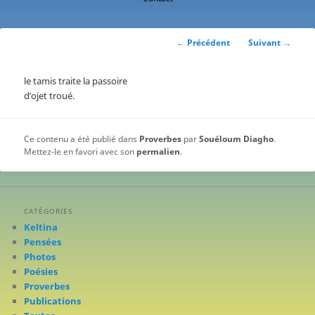
contenu
principal
Navigation
←
Précédent
Suivant
→
des
articles
le tamis traite la passoire
d’ojet troué.
Ce contenu a été publié dans
Proverbes
par
Souéloum Diagho
.
Mettez-le en favori avec son
permalien
.
CATÉGORIES
Keltina
Pensées
Photos
Poésies
Proverbes
Publications