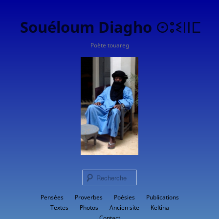
Souéloum Diagho ⵙⵓⵉⵏⵏⵎ
Poète touareg
Rech
Menu
Pensées
Proverbes
Aller
Poésies
Publications
principal
Textes
Photos
Ancien site
Keltina
au
Contact