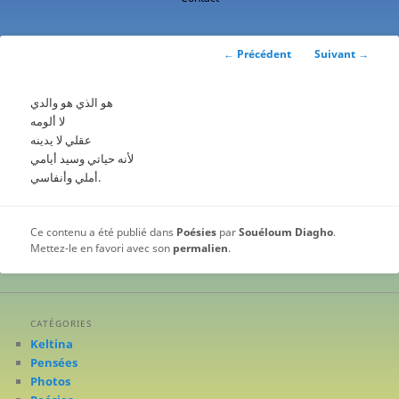
contenu
principal
Navigation
←
Précédent
Suivant
→
des
articles
هو الذي هو والدي
لا ألومه
عقلي لا يدينه
لأنه حياتي وسيد أيامي
أملي وأنفاسي.
Ce contenu a été publié dans
Poésies
par
Souéloum Diagho
.
Mettez-le en favori avec son
permalien
.
CATÉGORIES
Keltina
Pensées
Photos