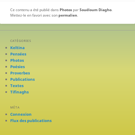
Ce contenu a été publié dans
Photos
par
Souéloum Diagho
.
Mettez-le en favori avec son
permalien
.
CATÉGORIES
Keltina
Pensées
Photos
Poésies
Proverbes
Publications
Textes
Tifinaghs
MÉTA
Connexion
Flux des publications