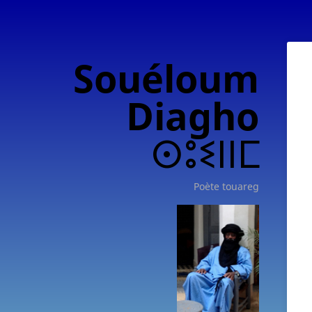
Souéloum
Diagho
ⵙⵓⵉⵏⵏⵎ
Poète touareg