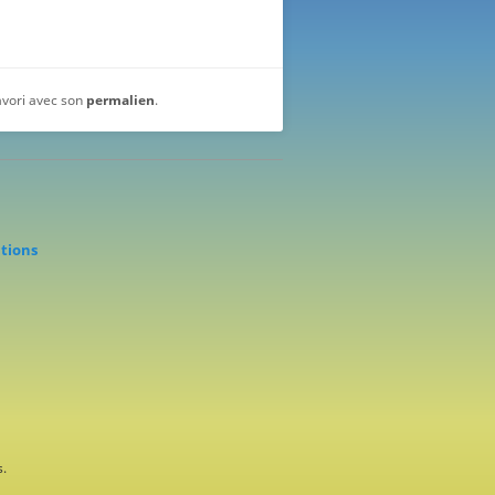
favori avec son
permalien
.
ations
.