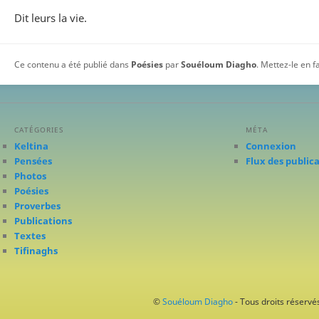
Dit leurs la vie.
Ce contenu a été publié dans
Poésies
par
Souéloum Diagho
. Mettez-le en 
CATÉGORIES
MÉTA
Keltina
Connexion
Pensées
Flux des public
Photos
Poésies
Proverbes
Publications
Textes
Tifinaghs
©
Souéloum Diagho
- Tous droits réservés