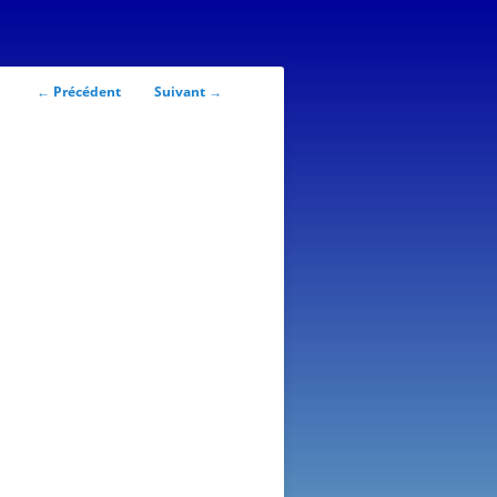
Navigation
←
Précédent
Suivant
→
des
articles