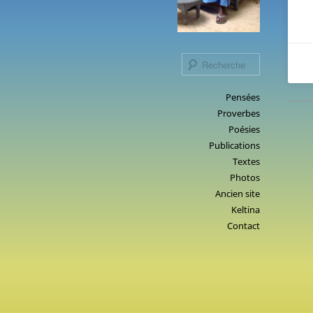
Recherche
Menu
Pensées
Aller
Proverbes
principal
au
Poésies
contenu
Publications
principal
Textes
Photos
Ancien site
Keltina
Contact