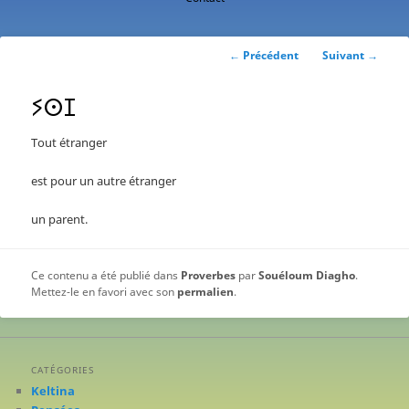
contenu
principal
Navigation
←
Précédent
Suivant
→
des
articles
ⵢⵙⵊ
Tout étranger
est pour un autre étranger
un parent.
Ce contenu a été publié dans
Proverbes
par
Souéloum Diagho
.
Mettez-le en favori avec son
permalien
.
CATÉGORIES
Keltina