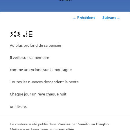
contenu
principal
Navigation
←
Précédent
Suivant
→
des
articles
ⵢⵓⵉ ⴰⵂⴹ
Au plus profond de sa pensée
Il veille sur sa mémoire
comme un cyclone sur la montagne
Toutes les nuances descendent la pente
Chaque jour un rêve chaque nuit
un désire.
Ce contenu a été publié dans
Poésies
par
Souéloum Diagho
.
Mettez-le en favori avec son
permalien
.