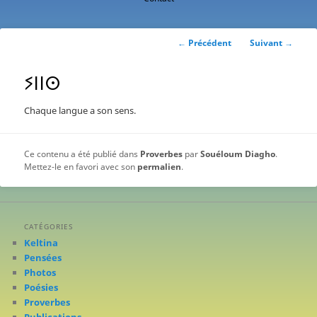
contenu
principal
Navigation
←
Précédent
Suivant
→
des
articles
ⵢⵏⵏⵙ
Chaque langue a son sens.
Ce contenu a été publié dans
Proverbes
par
Souéloum Diagho
.
Mettez-le en favori avec son
permalien
.
CATÉGORIES
Keltina
Pensées
Photos
Poésies
Proverbes