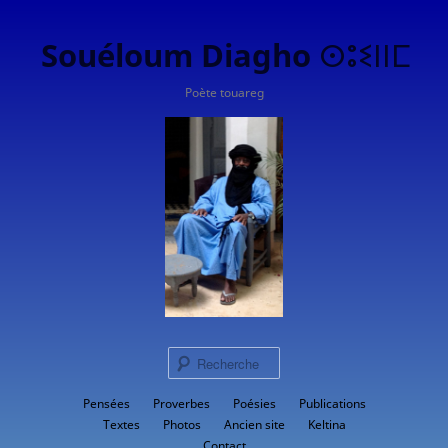
Souéloum Diagho ⵙⵓⵉⵏⵏⵎ
Poète touareg
Rech
Menu
Pensées
Proverbes
Aller
Poésies
Publications
principal
Textes
Photos
Ancien site
Keltina
au
Contact