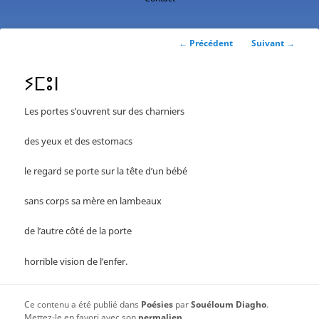
contenu
principal
Navigation
←
Précédent
Suivant
→
des
articles
ⵢⵎⵓⵏ
Les portes s’ouvrent sur des charniers
des yeux et des estomacs
le regard se porte sur la tête d’un bébé
sans corps sa mère en lambeaux
de l’autre côté de la porte
horrible vision de l’enfer.
Ce contenu a été publié dans
Poésies
par
Souéloum Diagho
.
Mettez-le en favori avec son
permalien
.