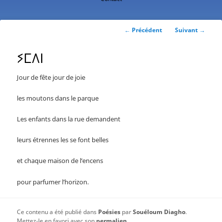
contenu
principal
Navigation
←
Précédent
Suivant
→
des
articles
ⵢⵎⴷⵏ
Jour de fête jour de joie
les moutons dans le parque
Les enfants dans la rue demandent
leurs étrennes les se font belles
et chaque maison de l’encens
pour parfumer l’horizon.
Ce contenu a été publié dans
Poésies
par
Souéloum Diagho
.
Mettez-le en favori avec son
permalien
.