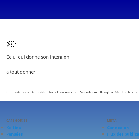
ⵢⵂⴾ
Celui qui donne son intention
a tout donner.
Ce contenu a été publié dans
Pensées
par
Souéloum Diagho
. Mettez-le en 
CATÉGORIES
MÉTA
Keltina
Connexion
Pensées
Flux des public