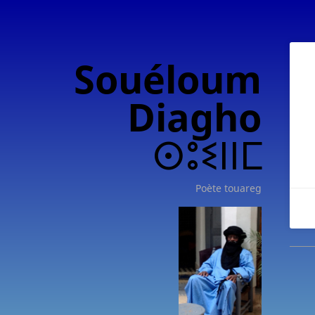
Souéloum
Diagho
ⵙⵓⵉⵏⵏⵎ
Poète touareg