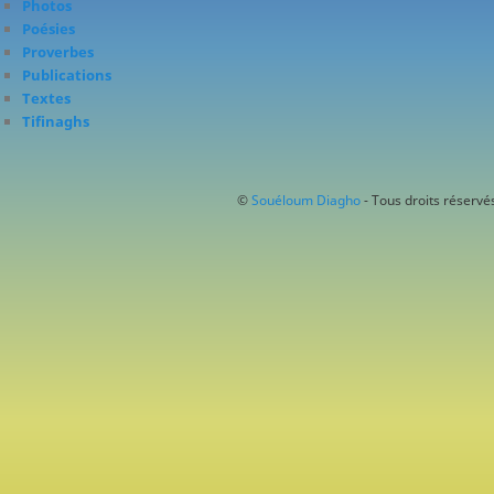
Photos
Poésies
Proverbes
Publications
Textes
Tifinaghs
©
Souéloum Diagho
- Tous droits réservés