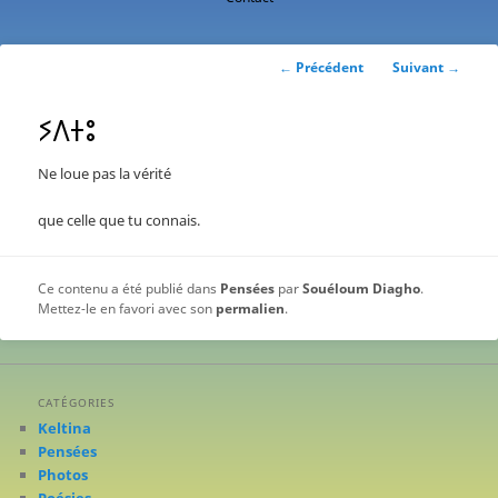
contenu
principal
Navigation
←
Précédent
Suivant
→
des
articles
ⵢⴷⵜⵓ
Ne loue pas la vérité
que celle que tu connais.
Ce contenu a été publié dans
Pensées
par
Souéloum Diagho
.
Mettez-le en favori avec son
permalien
.
CATÉGORIES
Keltina
Pensées
Photos