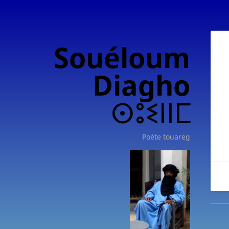
Souéloum
Diagho
ⵙⵓⵉⵏⵏⵎ
Poète touareg