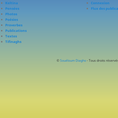
Keltina
Connexion
Pensées
Flux des public
Photos
Poésies
Proverbes
Publications
Textes
Tifinaghs
©
Souéloum Diagho
- Tous droits réservés