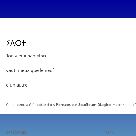
ⵢⴷⵔⵜ
Ton vieux pantalon
vaut mieux que le neuf
d’un autre.
Ce contenu a été publié dans
Pensées
par
Souéloum Diagho
. Mettez-le en 
CATÉGORIES
MÉTA