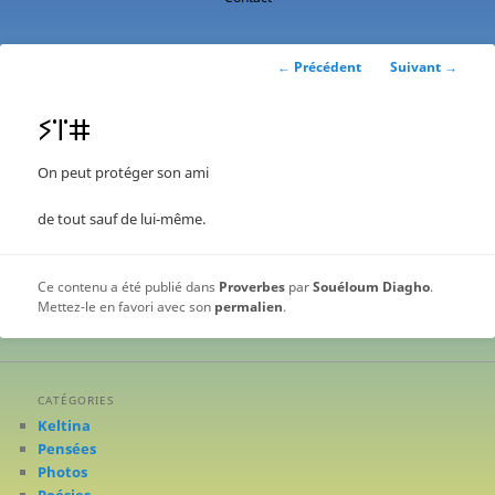
contenu
principal
Navigation
←
Précédent
Suivant
→
des
articles
ⵢⴶⵌ
On peut protéger son ami
de tout sauf de lui-même.
Ce contenu a été publié dans
Proverbes
par
Souéloum Diagho
.
Mettez-le en favori avec son
permalien
.
CATÉGORIES
Keltina
Pensées
Photos