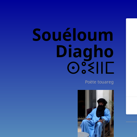
Souéloum
Diagho
ⵙⵓⵉⵏⵏⵎ
Poète touareg