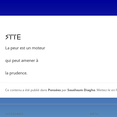
ⵢⴶⴶⴹ
La peur est un moteur
qui peut amener à
la prudence.
Ce contenu a été publié dans
Pensées
par
Souéloum Diagho
. Mettez-le en 
CATÉGORIES
MÉTA