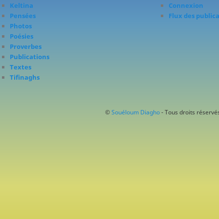
Keltina
Connexion
Pensées
Flux des public
Photos
Poésies
Proverbes
Publications
Textes
Tifinaghs
©
Souéloum Diagho
- Tous droits réservés