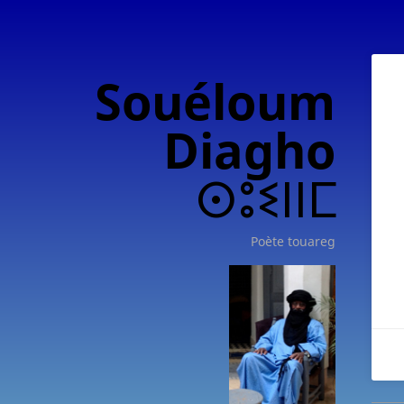
Souéloum
Diagho
ⵙⵓⵉⵏⵏⵎ
Poète touareg