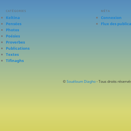
CATÉGORIES
MÉTA
Keltina
Connexion
Pensées
Flux des public
Photos
Poésies
Proverbes
Publications
Textes
Tifinaghs
©
Souéloum Diagho
- Tous droits réservés