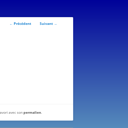
Navigation
←
Précédent
Suivant
→
des
articles
favori avec son
permalien
.