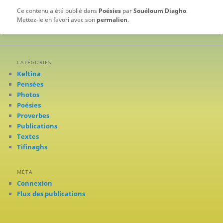
Ce contenu a été publié dans
Poésies
par
Souéloum Diagho
.
Mettez-le en favori avec son
permalien
.
CATÉGORIES
Keltina
Pensées
Photos
Poésies
Proverbes
Publications
Textes
Tifinaghs
MÉTA
Connexion
Flux des publications