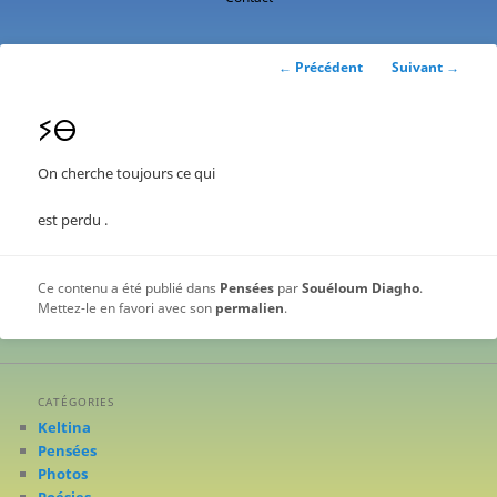
contenu
principal
Navigation
←
Précédent
Suivant
→
des
articles
ⵢⴱ
On cherche toujours ce qui
est perdu .
Ce contenu a été publié dans
Pensées
par
Souéloum Diagho
.
Mettez-le en favori avec son
permalien
.
CATÉGORIES
Keltina
Pensées
Photos