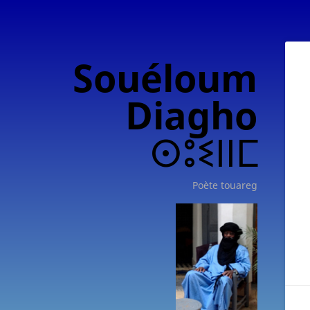
Souéloum
Diagho
ⵙⵓⵉⵏⵏⵎ
Poète touareg