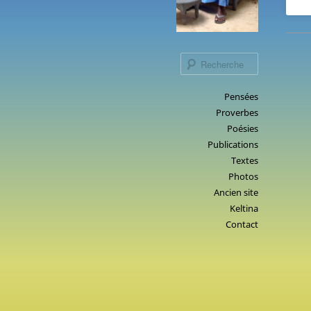
Recherche
Menu
Pensées
Aller
Proverbes
principal
au
Poésies
contenu
Publications
principal
Textes
Photos
Ancien site
Keltina
Contact