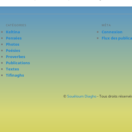
CATÉGORIES
MÉTA
Keltina
Connexion
Pensées
Flux des public
Photos
Poésies
Proverbes
Publications
Textes
Tifinaghs
©
Souéloum Diagho
- Tous droits réservés