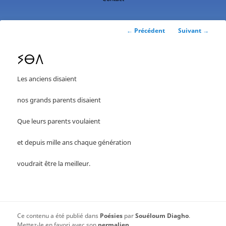
contenu
principal
Navigation
←
Précédent
Suivant
→
des
articles
ⵢⴱⴷ
Les anciens disaient
nos grands parents disaient
Que leurs parents voulaient
et depuis mille ans chaque génération
voudrait être la meilleur.
Ce contenu a été publié dans
Poésies
par
Souéloum Diagho
.
Mettez-le en favori avec son
permalien
.