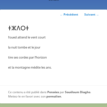
contenu
principal
Navigation
←
Précédent
Suivant
→
des
articles
ⵜⵣⴷⵔⵜ
l’oued attend le vent court
la nuit tombe et le jour
tire ses cordes par l’horizon
et la montagne médite les ans.
Ce contenu a été publié dans
Pensées
par
Souéloum Diagho
.
Mettez-le en favori avec son
permalien
.