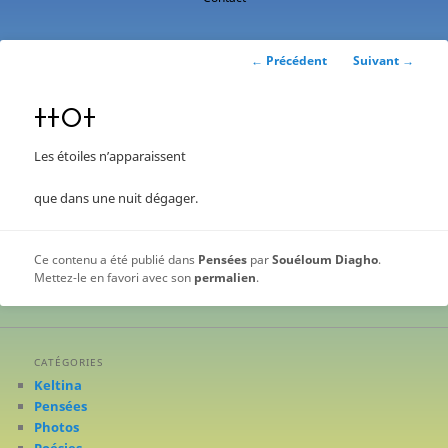
contenu
principal
Navigation
←
Précédent
Suivant
→
des
articles
ⵜⵜⵔⵜ
Les étoiles n’apparaissent
que dans une nuit dégager.
Ce contenu a été publié dans
Pensées
par
Souéloum Diagho
.
Mettez-le en favori avec son
permalien
.
CATÉGORIES
Keltina
Pensées
Photos