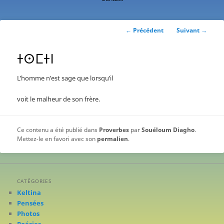
contenu
principal
Navigation
←
Précédent
Suivant
→
des
articles
ⵜⵙⵎⵜⵏ
L’homme n’est sage que lorsqu’il
voit le malheur de son frère.
Ce contenu a été publié dans
Proverbes
par
Souéloum Diagho
.
Mettez-le en favori avec son
permalien
.
CATÉGORIES
Keltina
Pensées
Photos