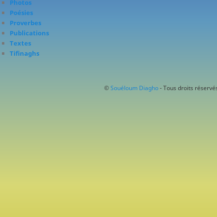
Photos
Poésies
Proverbes
Publications
Textes
Tifinaghs
©
Souéloum Diagho
- Tous droits réservés