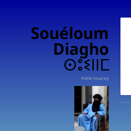
Souéloum
Diagho
ⵙⵓⵉⵏⵏⵎ
Poète touareg