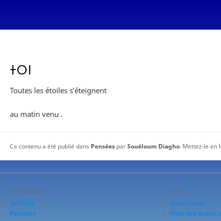
ⵜⵔⵏ
Toutes les étoiles s’éteignent
au matin venu .
Ce contenu a été publié dans
Pensées
par
Souéloum Diagho
. Mettez-le en 
CATÉGORIES
MÉTA
Keltina
Connexion
Pensées
Flux des public