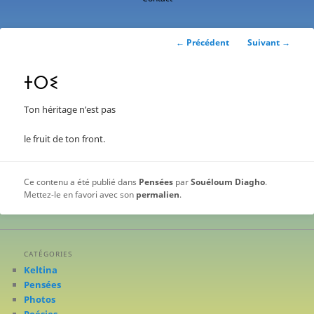
contenu
principal
Navigation
←
Précédent
Suivant
→
des
articles
ⵜⵔⵉ
Ton héritage n’est pas
le fruit de ton front.
Ce contenu a été publié dans
Pensées
par
Souéloum Diagho
.
Mettez-le en favori avec son
permalien
.
CATÉGORIES
Keltina
Pensées
Photos