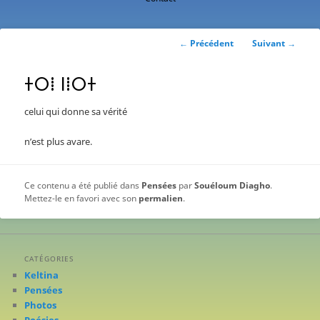
contenu
principal
Navigation
←
Précédent
Suivant
→
des
articles
ⵜⵔⵂ ⵏⵂⵔⵜ
celui qui donne sa vérité
n’est plus avare.
Ce contenu a été publié dans
Pensées
par
Souéloum Diagho
.
Mettez-le en favori avec son
permalien
.
CATÉGORIES
Keltina
Pensées
Photos