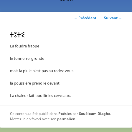
contenu
principal
Navigation
←
Précédent
Suivant
→
des
articles
ⵜⵓⵜⵉ
La foudre frappe
le tonnerre gronde
mais la pluie n’est pas au radez-vous
la poussière prend le devant
La chaleur fait bouillir les cerveaux.
Ce contenu a été publié dans
Poésies
par
Souéloum Diagho
.
Mettez-le en favori avec son
permalien
.