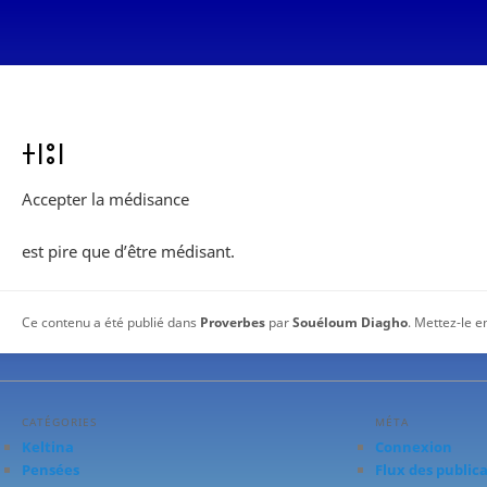
ⵜⵏⵓⵏ
Accepter la médisance
est pire que d’être médisant.
Ce contenu a été publié dans
Proverbes
par
Souéloum Diagho
. Mettez-le e
CATÉGORIES
MÉTA
Keltina
Connexion
Pensées
Flux des public