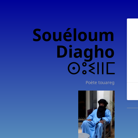
Souéloum
Diagho
ⵙⵓⵉⵏⵏⵎ
Poète touareg