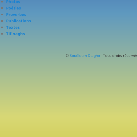
Photos
Poésies
Proverbes
Publications
Textes
Tifinaghs
©
Souéloum Diagho
- Tous droits réservés