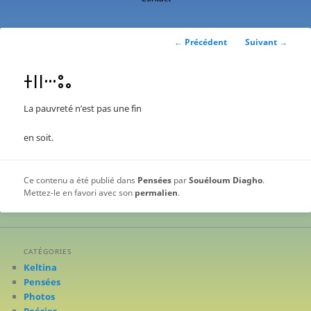
contenu
principal
Navigation
←
Précédent
Suivant
→
des
articles
ⵜⵏⵏⵈⵓⴰ
La pauvreté n’est pas une fin
en soit.
Ce contenu a été publié dans
Pensées
par
Souéloum Diagho
.
Mettez-le en favori avec son
permalien
.
CATÉGORIES
Keltina
Pensées
Photos