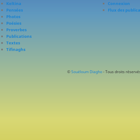
Keltina
Connexion
Pensées
Flux des public
Photos
Poésies
Proverbes
Publications
Textes
Tifinaghs
©
Souéloum Diagho
- Tous droits réservés