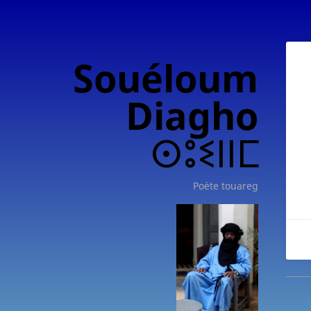
Souéloum
Diagho
ⵙⵓⵉⵏⵏⵎ
Poète touareg