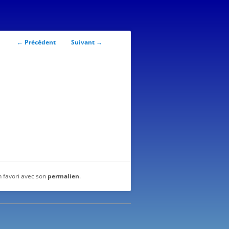
Navigation
←
Précédent
Suivant
→
des
articles
n favori avec son
permalien
.