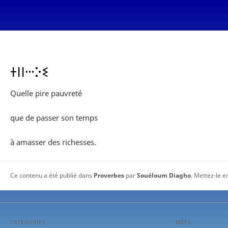
ⵜⵏⵏⵈⴾⵉ
Quelle pire pauvreté
que de passer son temps
à amasser des richesses.
Ce contenu a été publié dans
Proverbes
par
Souéloum Diagho
. Mettez-le e
CATÉGORIES
MÉTA