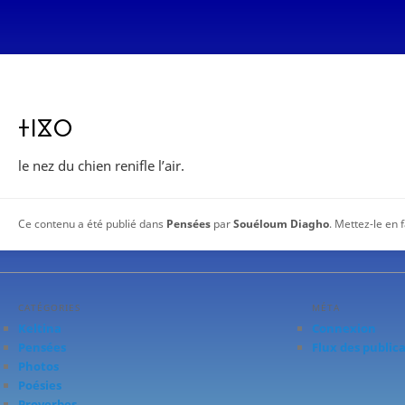
ⵜⵏⴵⵔ
le nez du chien renifle l’air.
Ce contenu a été publié dans
Pensées
par
Souéloum Diagho
. Mettez-le en 
CATÉGORIES
MÉTA
Keltina
Connexion
Pensées
Flux des public
Photos
Poésies
Proverbes