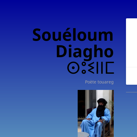
Souéloum
Diagho
ⵙⵓⵉⵏⵏⵎ
Poète touareg