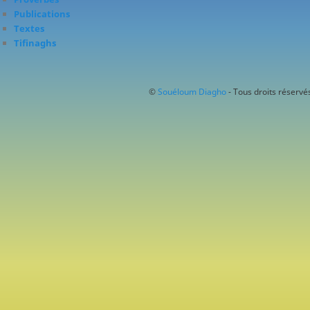
Publications
Textes
Tifinaghs
©
Souéloum Diagho
- Tous droits réservés