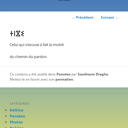
contenu
principal
Navigation
←
Précédent
Suivant
→
des
articles
ⵜⵏⴵⵉ
Celui qui s’excuse à fait la moitié
du chemin du pardon.
Ce contenu a été publié dans
Pensées
par
Souéloum Diagho
.
Mettez-le en favori avec son
permalien
.
CATÉGORIES
Keltina
Pensées
Photos