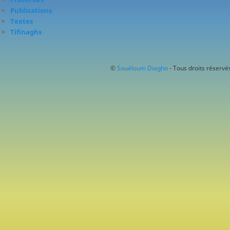
Publications
Textes
Tifinaghs
©
Souéloum Diagho
- Tous droits réservés