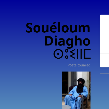
Souéloum
Diagho
ⵙⵓⵉⵏⵏⵎ
Poète touareg