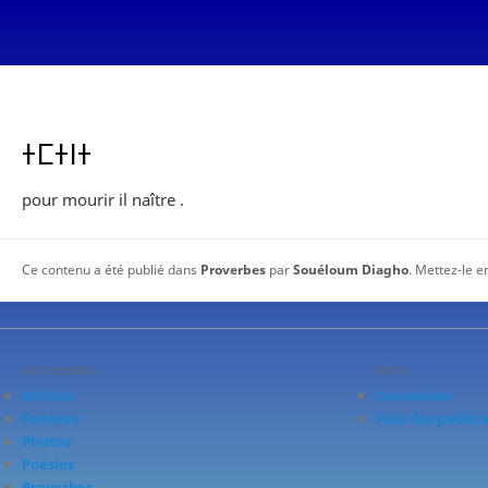
ⵜⵎⵜⵏⵜ
pour mourir il naître .
Ce contenu a été publié dans
Proverbes
par
Souéloum Diagho
. Mettez-le e
CATÉGORIES
MÉTA
Keltina
Connexion
Pensées
Flux des public
Photos
Poésies
Proverbes