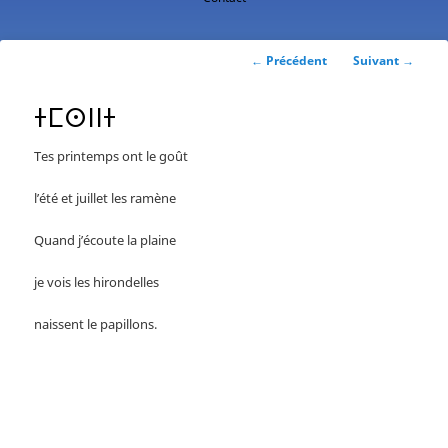
contenu
principal
Navigation
←
Précédent
Suivant
→
des
articles
ⵜⵎⵙⵏⵏⵜ
Tes printemps ont le goût
l’été et juillet les ramène
Quand j’écoute la plaine
je vois les hirondelles
naissent le papillons.