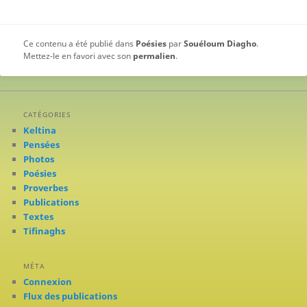
Ce contenu a été publié dans
Poésies
par
Souéloum Diagho
.
Mettez-le en favori avec son
permalien
.
CATÉGORIES
Keltina
Pensées
Photos
Poésies
Proverbes
Publications
Textes
Tifinaghs
MÉTA
Connexion
Flux des publications