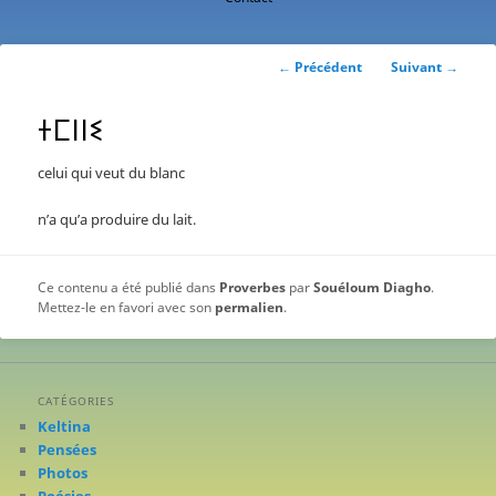
contenu
principal
Navigation
←
Précédent
Suivant
→
des
articles
ⵜⵎⵏⵏⵉ
celui qui veut du blanc
n’a qu’a produire du lait.
Ce contenu a été publié dans
Proverbes
par
Souéloum Diagho
.
Mettez-le en favori avec son
permalien
.
CATÉGORIES
Keltina
Pensées
Photos