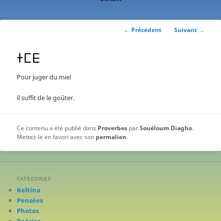
contenu
principal
Navigation
←
Précédent
Suivant
→
des
articles
ⵜⵎⴹ
Pour juger du miel
il suffit de le goûter.
Ce contenu a été publié dans
Proverbes
par
Souéloum Diagho
.
Mettez-le en favori avec son
permalien
.
CATÉGORIES
Keltina
Pensées
Photos