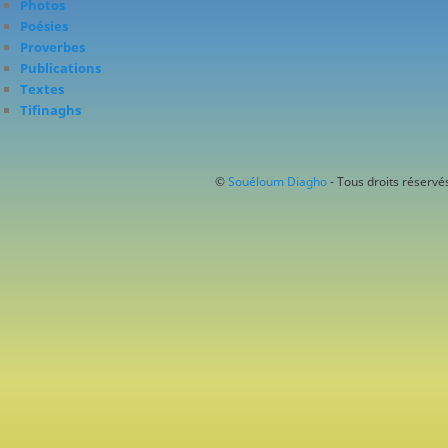
Photos
Poésies
Proverbes
Publications
Textes
Tifinaghs
©
Souéloum Diagho
- Tous droits réservés