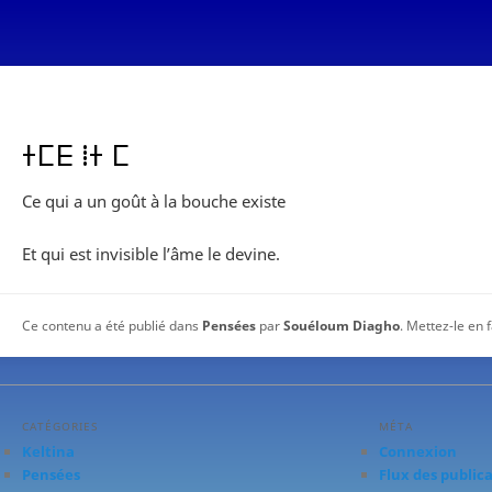
ⵜⵎⴹ ⵂⵜ ⵎ
Ce qui a un goût à la bouche existe
Et qui est invisible l’âme le devine.
Ce contenu a été publié dans
Pensées
par
Souéloum Diagho
. Mettez-le en 
CATÉGORIES
MÉTA
Keltina
Connexion
Pensées
Flux des public