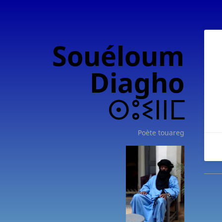
Souéloum
Diagho
ⵙⵓⵉⵏⵏⵎ
Poète touareg