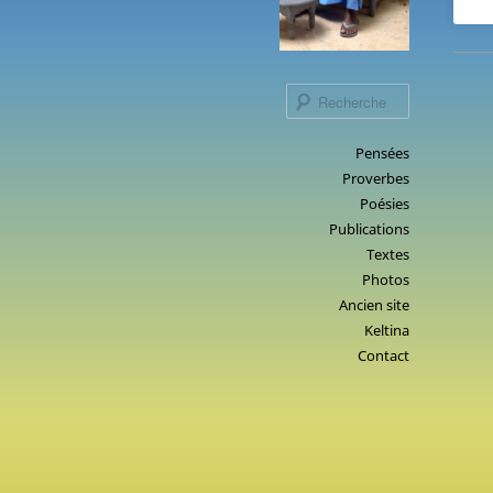
Recherche
Menu
Pensées
Aller
Proverbes
principal
au
Poésies
contenu
Publications
principal
Textes
Photos
Ancien site
Keltina
Contact