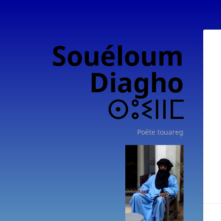
Souéloum
Diagho
ⵙⵓⵉⵏⵏⵎ
Poète touareg