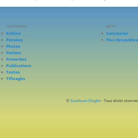
CATÉGORIES
MÉTA
Keltina
Connexion
Pensées
Flux des public
Photos
Poésies
Proverbes
Publications
Textes
Tifinaghs
©
Souéloum Diagho
- Tous droits réservés