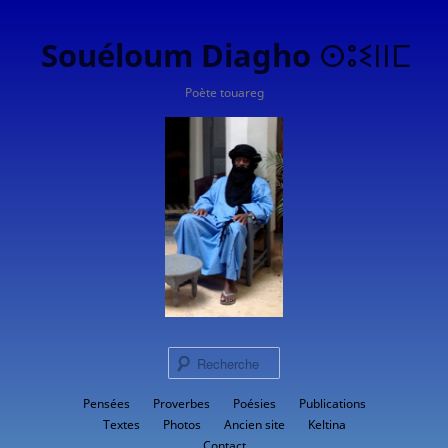
Souéloum Diagho ⵙⵓⵉⵏⵏⵎ
Poète touareg
Rech
Menu
Pensées
Proverbes
Aller
Poésies
Publications
principal
Textes
Photos
Ancien site
Keltina
au
Contact