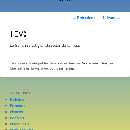
contenu
principal
Navigation
←
Précédent
Suivant
→
des
articles
ⵜⵎⴸⵓ
La franchise est grande soeur de l’amitié.
Ce contenu a été publié dans
Proverbes
par
Souéloum Diagho
.
Mettez-le en favori avec son
permalien
.
CATÉGORIES
Keltina
Pensées
Photos
Poésies
Proverbes