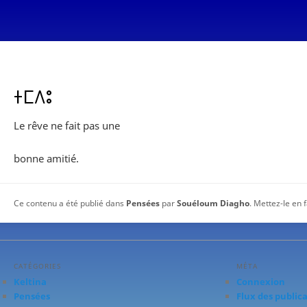
ⵜⵎⴷⵓ
Le rêve ne fait pas une
bonne amitié.
Ce contenu a été publié dans
Pensées
par
Souéloum Diagho
. Mettez-le en 
CATÉGORIES
MÉTA
Keltina
Connexion
Pensées
Flux des public