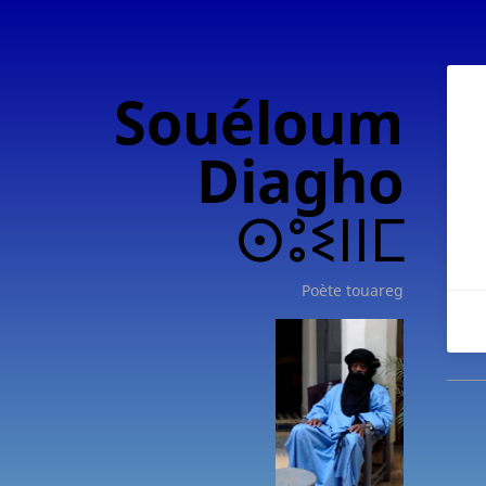
Souéloum
Diagho
ⵙⵓⵉⵏⵏⵎ
Poète touareg