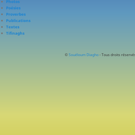
Photos
Poésies
Proverbes
Publications
Textes
Tifinaghs
©
Souéloum Diagho
- Tous droits réservés