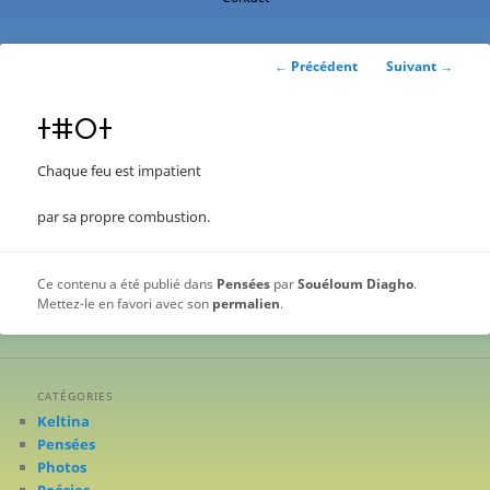
contenu
principal
Navigation
←
Précédent
Suivant
→
des
articles
ⵜⵌⵔⵜ
Chaque feu est impatient
par sa propre combustion.
Ce contenu a été publié dans
Pensées
par
Souéloum Diagho
.
Mettez-le en favori avec son
permalien
.
CATÉGORIES
Keltina
Pensées
Photos