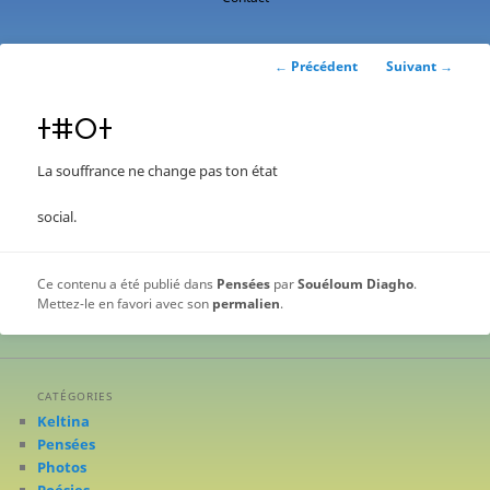
contenu
principal
Navigation
←
Précédent
Suivant
→
des
articles
ⵜⵌⵔⵜ
La souffrance ne change pas ton état
social.
Ce contenu a été publié dans
Pensées
par
Souéloum Diagho
.
Mettez-le en favori avec son
permalien
.
CATÉGORIES
Keltina
Pensées
Photos